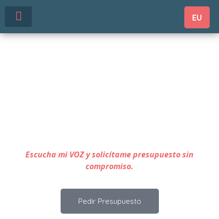
EU
Locutor Profesional Iñigo
Arretxe
Mi nombre es Iñigo Arretxe, soy locutor de radio y
llevo
más de 15 años dedicados a la profesión y unos 10
en lo que respecta a trabajos de doblaje y locución.
Escucha mi VOZ y solicítame presupuesto sin
compromiso.
Pedir Presupuesto