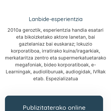
Lanbide-esperientzia
2010a geroztik, esperientzia handia esatari
eta bikoizketako aktore lanetan, bai
gaztelaniaz bai euskaraz; lokuzio
korporatiboa, irratirako kuina/iragarkiak,
merkataritza zentro eta supermerkatuetarako
megafoniak, bideo korporatiboak, e-
Learningak, audioliburuak, audiogidak, IVRak
etab. Espezializatua
Publizitaterako online