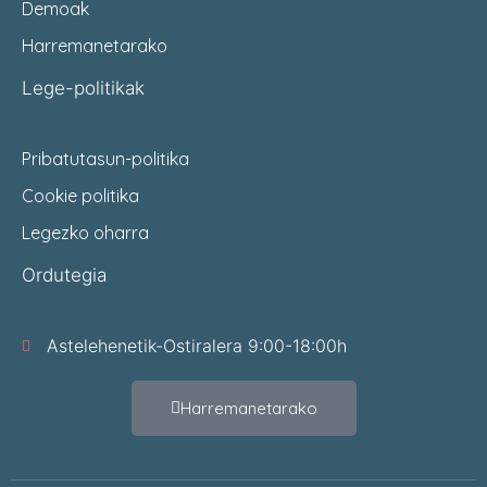
Demoak
Harremanetarako
Lege-politikak
Pribatutasun-politika
Cookie politika
Legezko oharra
Ordutegia
Astelehenetik-Ostiralera 9:00-18:00h
Harremanetarako