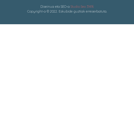
Diseinua eta SEO-a
Studio Seo 31416
Copyright-a © 2022. Eskubide guztiak erreserbatuta.