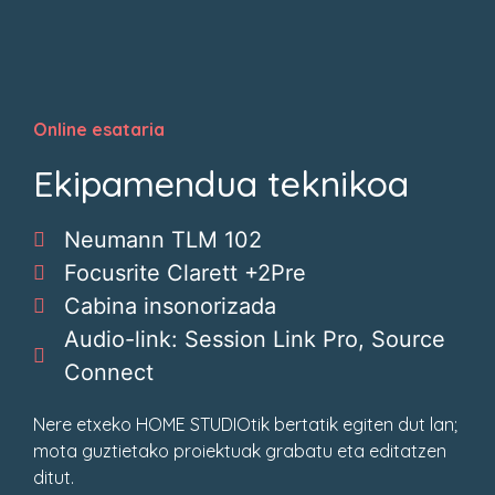
Online esataria
Ekipamendua teknikoa
Neumann TLM 102
Focusrite Clarett +2Pre
Cabina insonorizada
Audio-link: Session Link Pro, Source
Connect
Nere etxeko HOME STUDIOtik bertatik egiten dut lan;
mota guztietako proiektuak grabatu eta editatzen
ditut.