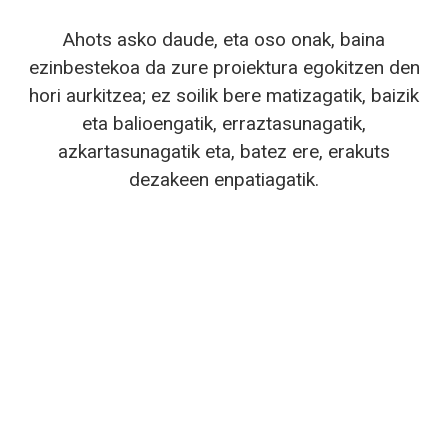
Ahots asko daude, eta oso onak, baina
ezinbestekoa da zure proiektura egokitzen den
hori aurkitzea; ez soilik bere matizagatik, baizik
eta balioengatik, erraztasunagatik,
azkartasunagatik eta, batez ere, erakuts
dezakeen enpatiagatik.