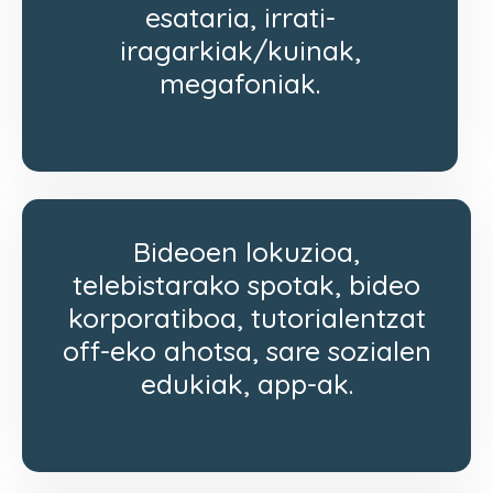
esataria, irrati-
iragarkiak/kuinak,
megafoniak.
Bideoen lokuzioa,
telebistarako spotak, bideo
korporatiboa, tutorialentzat
off-eko ahotsa, sare sozialen
edukiak, app-ak.