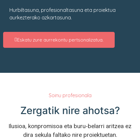
Hurbiltasuna, profesionaltasuna eta proiektua
aurkezterako azkartasuna.
Eskatu zure aurrekontu pertsonalizatua.
Soinu profesionala
Zergatik nire ahotsa?
Ilusioa, konpromisoa eta buru-belarri aritzea ez
dira sekula faltako nire proiektuetan.