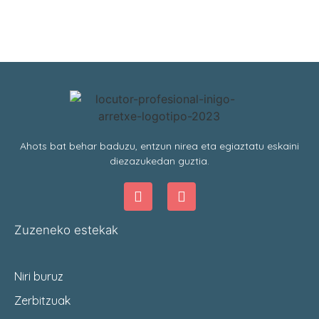
Ahots bat behar baduzu, entzun nirea eta egiaztatu eskaini
diezazukedan guztia.
Zuzeneko estekak
Niri buruz
Zerbitzuak