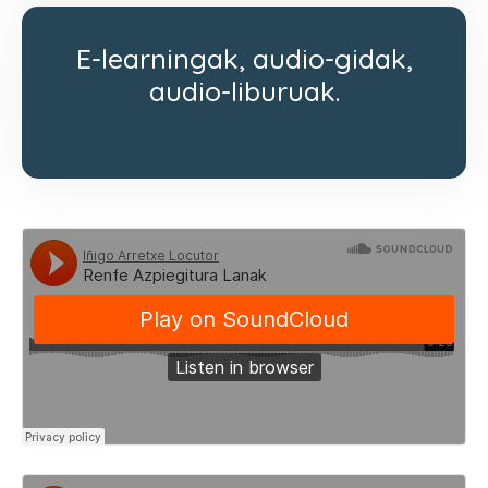
E-learningak, audio-gidak,
audio-liburuak.